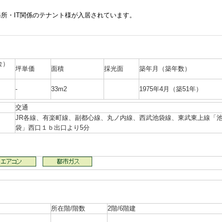
所・IT関係のテナント様が入居されています。
金）
坪単価
面積
採光面
築年月（築年数）
-
33m2
1975年4月（築51年）
交通
JR各線、有楽町線、副都心線、丸ノ内線、西武池袋線、東武東上線「
袋」西口１ｂ出口より5分
所在階/階数
2階/6階建