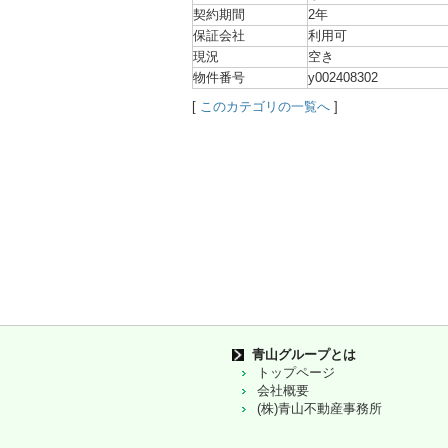
契約期間
2年
保証会社
利用可
現況
空き
物件番号
y002408302
[
このカテゴリの一覧へ
]
青山グループとは
トップページ
会社概要
(株)青山不動産事務所