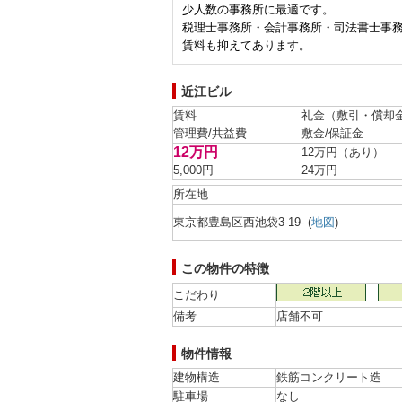
少人数の事務所に最適です。
税理士事務所・会計事務所・司法書士事務
賃料も抑えてあります。
近江ビル
賃料
礼金
（敷引・償却
管理費/共益費
敷金/保証金
12万円
12万円
（あり）
5,000円
24万円
所在地
東京都豊島区西池袋3-19- (
地図
)
この物件の特徴
こだわり
備考
店舗不可
物件情報
建物構造
鉄筋コンクリート造
駐車場
なし