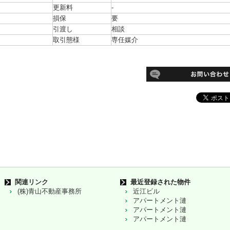
更新料
-
損保
要
引渡し
相談
取引態様
専任媒介
関連リンク
最近登録された物件
(株)青山不動産事務所
近江ビル
アパートメント漣
アパートメント漣
アパートメント漣